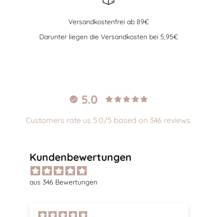
Versandkostenfrei ab 89€
Darunter liegen die Versandkosten bei 5,95€
Gehe zu Element 1
Gehe zu Element 2
Gehe zu Element 3
Gehe zu Element 4
5.0
Customers rate us 5.0/5 based on 346 reviews.
Kundenbewertungen
aus 346 Bewertungen