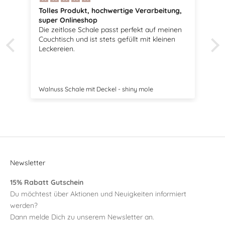
hochwertige Verarbeitung,
Tolle Vögel
p
Sehr schöne Vögel, passen pe
le passt perfekt auf meinen
Dekoration.
 stets gefüllt mit kleinen
 Deckel - shiny mole
Swedish Birds Osterdekoration 2e
Newsletter
15% Rabatt Gutschein
Du möchtest über Aktionen und Neuigkeiten informiert
werden?
Dann melde Dich zu unserem Newsletter an.