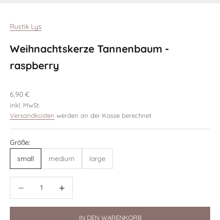
Gehe zu Element 1
Gehe zu Element 2
Gehe zu Element 3
Gehe zu Element 4
Rustik Lys
Weihnachtskerze Tannenbaum -
raspberry
Angebot
6,90 €
inkl. MwSt.
Versandkosten
werden an der Kasse berechnet
Größe:
small
medium
large
Anzahl verringern
Anzahl verringern
IN DEN WARENKORB