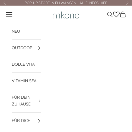
Zum Inhalt springen
POP-UP STORE IN ELLWANGEN - ALLE INFOS HIER
Zurück
Vo
mkono
Navigationsmenü öffnen
Suche öffnen
Waren
NEU
OUTDOOR
DOLCE VITA
VITAMIN SEA
FÜR DEIN
ZUHAUSE
FÜR DICH