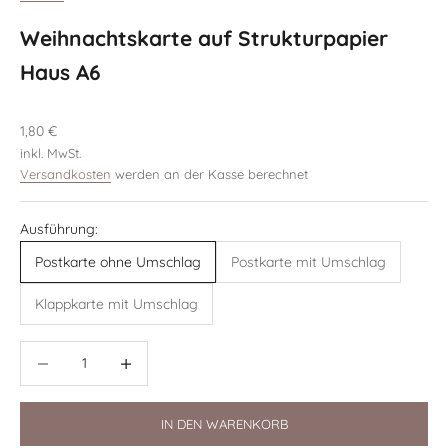
Weihnachtskarte auf Strukturpapier
Haus A6
Angebot
1,80 €
inkl. MwSt.
Versandkosten
werden an der Kasse berechnet
Ausführung:
Postkarte ohne Umschlag
Postkarte mit Umschlag
Klappkarte mit Umschlag
Anzahl verringern
Anzahl verringern
IN DEN WARENKORB