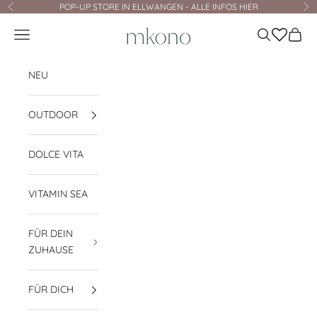
Zum Inhalt springen
POP-UP STORE IN ELLWANGEN - ALLE INFOS HIER
Zurück
Vo
mkono
Navigationsmenü öffnen
Suche öffnen
Waren
NEU
OUTDOOR
DOLCE VITA
VITAMIN SEA
FÜR DEIN
ZUHAUSE
FÜR DICH