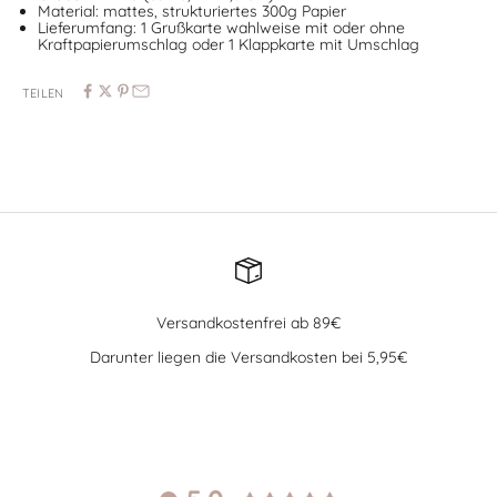
Material: mattes, strukturiertes 300g Papier
Lieferumfang: 1 Grußkarte wahlweise mit oder ohne
Kraftpapierumschlag oder 1 Klappkarte mit Umschlag
TEILEN
Versandkostenfrei ab 89€
Darunter liegen die Versandkosten bei 5,95€
Gehe zu Element 1
Gehe zu Element 2
Gehe zu Element 3
Gehe zu Element 4