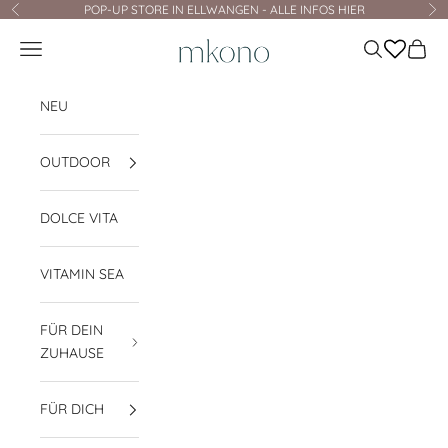
Zum Inhalt springen
POP-UP STORE IN ELLWANGEN - ALLE INFOS HIER
Zurück
Vo
mkono
Navigationsmenü öffnen
Suche öffnen
Waren
NEU
OUTDOOR
DOLCE VITA
VITAMIN SEA
FÜR DEIN
ZUHAUSE
FÜR DICH