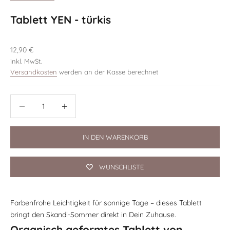
Tablett YEN - türkis
Angebot
12,90 €
inkl. MwSt.
Versandkosten
werden an der Kasse berechnet
Anzahl verringern
Anzahl verringern
IN DEN WARENKORB
WUNSCHLISTE
Farbenfrohe Leichtigkeit für sonnige Tage – dieses Tablett
bringt den Skandi-Sommer direkt in Dein Zuhause.
Organisch geformtes Tablett von