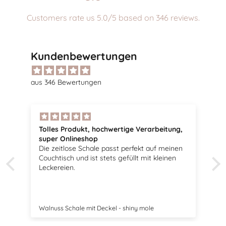
Customers rate us 5.0/5 based on 346 reviews.
Kundenbewertungen
aus 346 Bewertungen
ung,
Tolle Vögel
Sehr schöne Vögel, passen perfekt zu meiner
inen
Dekoration.
en
Swedish Birds Osterdekoration 2er Set - mole dot