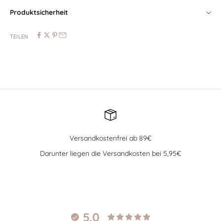
Produktsicherheit
TEILEN
Versandkostenfrei ab 89€
Darunter liegen die Versandkosten bei 5,95€
Gehe zu Element 1
Gehe zu Element 2
Gehe zu Element 3
Gehe zu Element 4
5.0