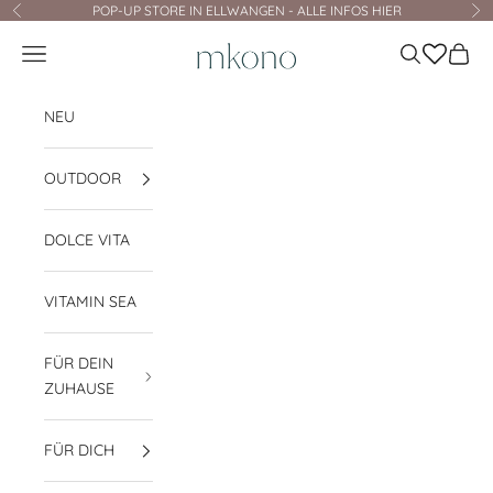
Zum Inhalt springen
POP-UP STORE IN ELLWANGEN - ALLE INFOS HIER
Zurück
Vo
mkono
Navigationsmenü öffnen
Suche öffnen
Waren
NEU
OUTDOOR
DOLCE VITA
VITAMIN SEA
FÜR DEIN
ZUHAUSE
FÜR DICH