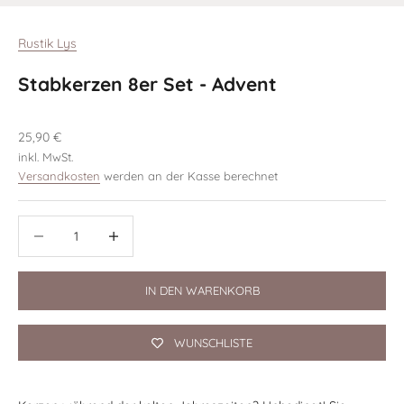
Rustik Lys
Stabkerzen 8er Set - Advent
Angebot
25,90 €
inkl. MwSt.
Versandkosten
werden an der Kasse berechnet
Anzahl verringern
Anzahl verringern
IN DEN WARENKORB
WUNSCHLISTE