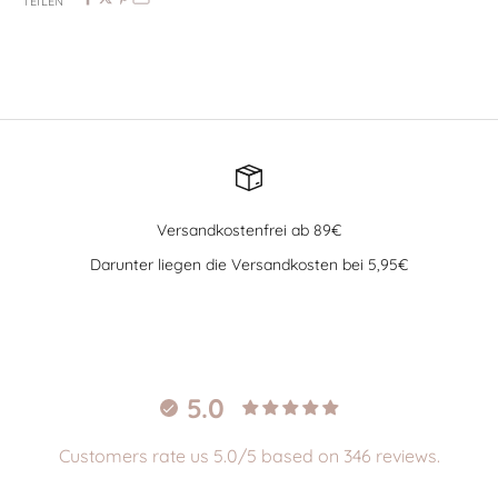
TEILEN
Versandkostenfrei ab 89€
Darunter liegen die Versandkosten bei 5,95€
Gehe zu Element 1
Gehe zu Element 2
Gehe zu Element 3
Gehe zu Element 4
5.0
Customers rate us 5.0/5 based on 346 reviews.