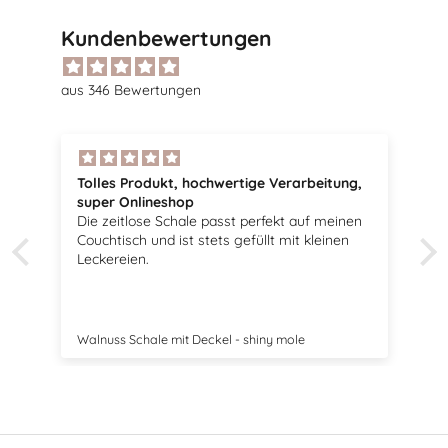
Kundenbewertungen
aus 346 Bewertungen
hochwertige Verarbeitung,
Tolle Vögel
p
Sehr schöne Vögel, passen pe
le passt perfekt auf meinen
Dekoration.
 stets gefüllt mit kleinen
 Deckel - shiny mole
Swedish Birds Osterdekoration 2e