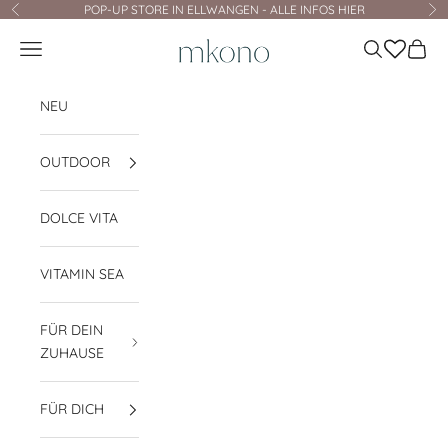
Zum Inhalt springen
POP-UP STORE IN ELLWANGEN - ALLE INFOS HIER
Zurück
Vo
mkono
Navigationsmenü öffnen
Suche öffnen
Waren
NEU
OUTDOOR
DOLCE VITA
VITAMIN SEA
FÜR DEIN
ZUHAUSE
FÜR DICH