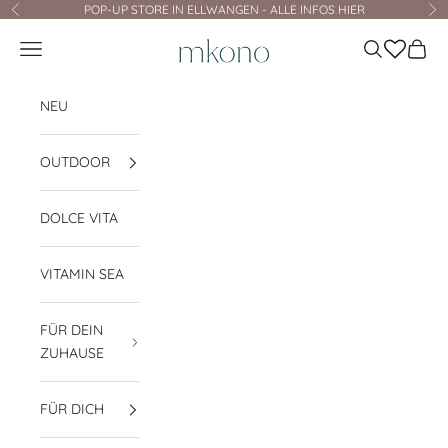
Zum Inhalt springen
POP-UP STORE IN ELLWANGEN - ALLE INFOS HIER
Zurück
Vo
mkono
Navigationsmenü öffnen
Suche öffnen
Waren
NEU
OUTDOOR
DOLCE VITA
VITAMIN SEA
FÜR DEIN
ZUHAUSE
FÜR DICH