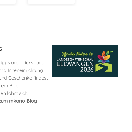
Shop
G
 Tipps und Tricks rund
a Inneneinrichtung,
und Geschenke findest
rem Blog.
n lohnt sich!
s zum mkono-Blog