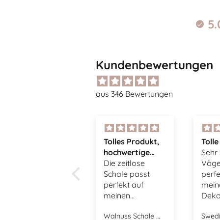
5.
Kundenbewertungen
aus 346 Bewertungen
Tolles Produkt,
Tolle Vögel
Supe
hochwertige
Sehr schöne
Tasch
Verarbeitung,
Die zeitlose
Vögel, passen
Die 
super
Schale passt
perfekt zu
gefäl
Onlineshop
perfekt auf
meiner
tolle
meinen
Dekoration.
Couchtisch und
Walnuss Schale mit Deckel - shiny mole
Swedish Birds Osterdekoration 2er Set - mole dot
ist stets gefüllt