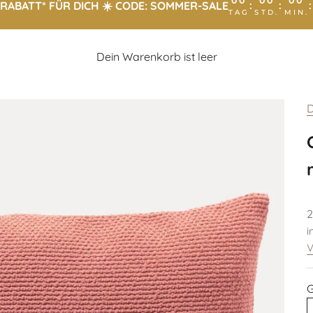
00
00
00
RABATT* FÜR DICH ☀️ CODE: SOMMER-SALE
:
:
TAG
STD.
MIN.
Dein Warenkorb ist leer
D
A
2
i
V
G