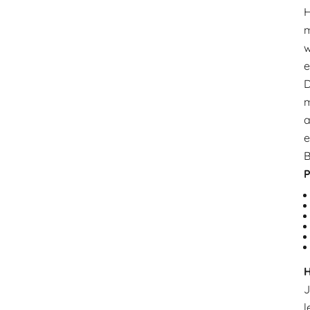
H
m
w
e
D
m
a
e
B
P
H
J
l