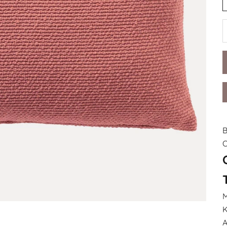
A
B
O
M
K
A