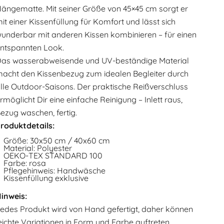
ängematte. Mit seiner Größe von 45×45 cm sorgt er
it einer Kissenfüllung für Komfort und lässt sich
underbar mit anderen Kissen kombinieren – für einen
ntspannten Look.
as wasserabweisende und UV-beständige Material
acht den Kissenbezug zum idealen Begleiter durch
lle Outdoor-Saisons. Der praktische Reißverschluss
rmöglicht Dir eine einfache Reinigung – Inlett raus,
ezug waschen, fertig.
roduktdetails:
Größe: 30x50 cm / 40x60 cm
Material: Polyester
OEKO-TEX STANDARD 100
Farbe: rosa
Pflegehinweis: Handwäsche
Kissenfüllung exklusive
inweis:
edes Produkt wird von Hand gefertigt, daher können
eichte Variationen in Form und Farbe auftreten.