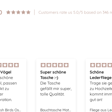
0
Customers rate us 5.0/5 based on 346 r
r schöne
Schöne
Sehr schön
e :-)
Lederfliege
Ring, tolle
Tasche
Trage sie gerne
Verarbeitun
lt mir super,
zu Hochzeiten,
unkomplizie
 Qualität.
kommt immer
Bestellung 
gut an!
freundlich
Kontakt. W
Bauchtasche Mateo - beige
Fliege aus Leder - braun
Ring Bella - 
sicherlich w