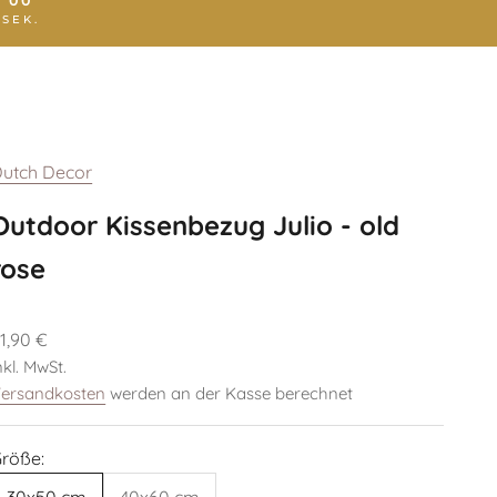
00
:
SEK.
utch Decor
Outdoor Kissenbezug Julio - old
rose
ngebot
1,90 €
nkl. MwSt.
ersandkosten
werden an der Kasse berechnet
röße:
30x50 cm
40x60 cm