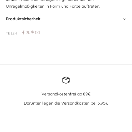
Unregelmäßigkeiten in Form und Farbe auftreten.
Produktsicherheit
TEILEN
Versandkostenfrei ab 89€
Darunter liegen die Versandkosten bei 5,95€
Gehe zu Element 1
Gehe zu Element 2
Gehe zu Element 3
Gehe zu Element 4