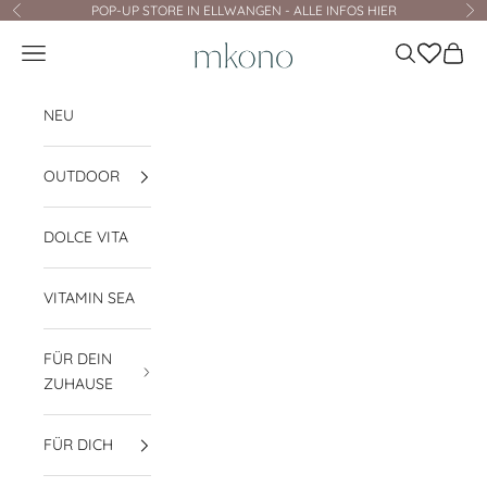
Zum Inhalt springen
POP-UP STORE IN ELLWANGEN - ALLE INFOS HIER
Zurück
Vo
mkono
Navigationsmenü öffnen
Suche öffnen
Waren
NEU
OUTDOOR
DOLCE VITA
VITAMIN SEA
FÜR DEIN
ZUHAUSE
FÜR DICH