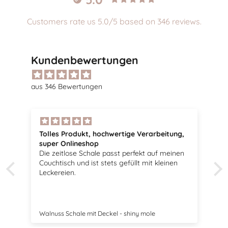
Customers rate us 5.0/5 based on 346 reviews.
Kundenbewertungen
aus 346 Bewertungen
g,
Tolle Vögel
Sehr schöne Vögel, passen perfekt zu meiner
en
Dekoration.
Swedish Birds Osterdekoration 2er Set - mole dot