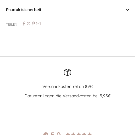
Produktsicherheit
TEILEN
Versandkostenfrei ab 89€
Darunter liegen die Versandkosten bei 5,95€
Gehe zu Element 1
Gehe zu Element 2
Gehe zu Element 3
Gehe zu Element 4
5.0