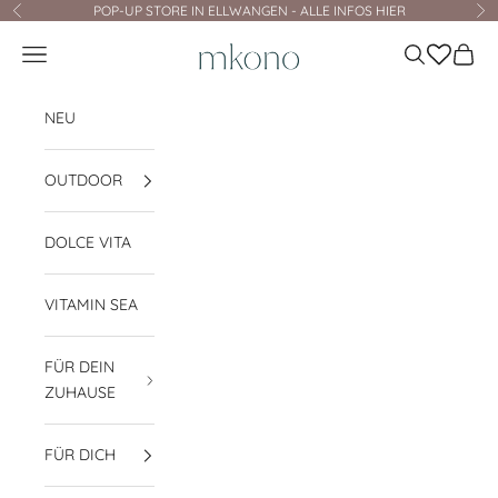
Zum Inhalt springen
POP-UP STORE IN ELLWANGEN - ALLE INFOS HIER
Zurück
Vo
mkono
Navigationsmenü öffnen
Suche öffnen
Waren
NEU
OUTDOOR
DOLCE VITA
VITAMIN SEA
FÜR DEIN
ZUHAUSE
FÜR DICH