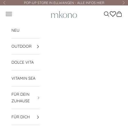
Zum Inhalt springen
POP-UP STORE IN ELLWANGEN - ALLE INFOS HIER
Zurück
Vo
mkono
Navigationsmenü öffnen
Suche öffnen
Waren
NEU
OUTDOOR
DOLCE VITA
VITAMIN SEA
FÜR DEIN
ZUHAUSE
FÜR DICH