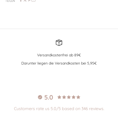
TEILEN
Versandkostenfrei ab 89€
Darunter liegen die Versandkosten bei 5,95€
Gehe zu Element 1
Gehe zu Element 2
Gehe zu Element 3
Gehe zu Element 4
5.0
Customers rate us 5.0/5 based on 346 reviews.