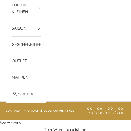
FÜR DIE
KLEINEN
SAISON
GESCHENKIDEEN
OUTLET
MARKEN
ANMELDEN
00
00
00
00
:
:
:
20% RABATT* FÜR DICH ☀️ CODE: SOMMER-SALE
TAG
STD.
MIN.
SEK.
Warenkorb
Dein Warenkorb ist leer