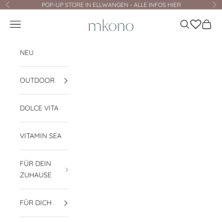
Zum Inhalt springen
POP-UP STORE IN ELLWANGEN - ALLE INFOS HIER
Zurück
Vo
mkono
Navigationsmenü öffnen
Suche öffnen
Waren
NEU
OUTDOOR
DOLCE VITA
VITAMIN SEA
FÜR DEIN
ZUHAUSE
FÜR DICH