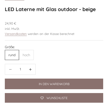
LED Laterne mit Glas outdoor - beige
Angebot
24,90 €
inkl. MwSt.
Versandkosten
werden an der Kasse berechnet
Größe:
rund
hoch
Anzahl verringern
Anzahl verringern
IN DEN WARENKORB
WUNSCHLISTE