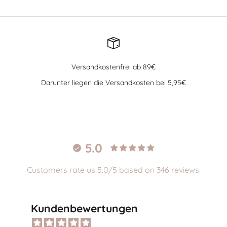
Versandkostenfrei ab 89€
Darunter liegen die Versandkosten bei 5,95€
Gehe zu Element 1
Gehe zu Element 2
Gehe zu Element 3
Gehe zu Element 4
5.0
Customers rate us 5.0/5 based on 346 reviews.
Kundenbewertungen