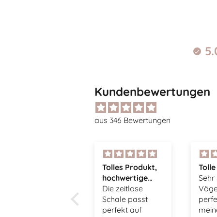
5.
Kundenbewertungen
aus 346 Bewertungen
Tolles Produkt,
Tolle Vögel
Supe
hochwertige
Sehr schöne
Tasch
Verarbeitung,
Die zeitlose
Vögel, passen
Die 
super
Schale passt
perfekt zu
gefäl
Onlineshop
perfekt auf
meiner
tolle