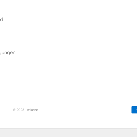
nd
ngungen
© 2026 - mkono