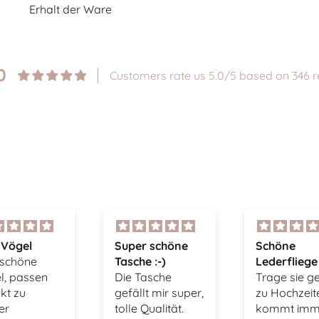
Erhalt der Ware
0
Customers rate us 5.0/5 based on 346 r
r schöne
Schöne
Sehr schön
e :-)
Lederfliege
Ring, tolle
Tasche
Trage sie gerne
Verarbeitun
lt mir super,
zu Hochzeiten,
unkomplizie
 Qualität.
kommt immer
Bestellung 