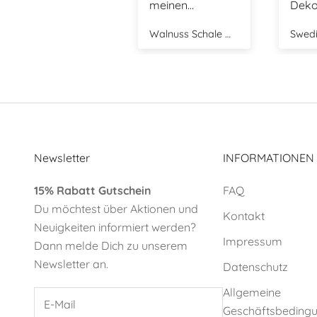
meinen
Dekoration.
Couchtisch und
Walnuss Schale mit Deckel - shiny mole
Swedish Birds Osterdekoration 2er Set - mole dot
ist stets gefüllt
mit kleinen
Leckereien.
Newsletter
INFORMATIONEN
15% Rabatt Gutschein
FAQ
Du möchtest über Aktionen und
Kontakt
Neuigkeiten informiert werden?
Impressum
Dann melde Dich zu unserem
Newsletter an.
Datenschutz
Allgemeine
Geschäftsbeding