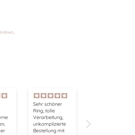
eviews.
er
Einfach knuffig
Niedliche Rassel
Der Frosch ist
Die Rassel ist
g,
echt knuffig und
wirklich niedlich
rte
hat eine gute
und ein schönes
mit
Qualität
Geschenk