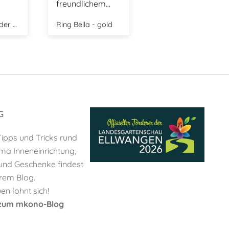
em
erde
gold
Kuscheltier Frosch Janne mit Baby
Babyrassel Nilpferd - natur
ieder
Shop
G
 Tipps und Tricks rund
a Inneneinrichtung,
und Geschenke findest
rem Blog.
n lohnt sich!
s zum mkono-Blog