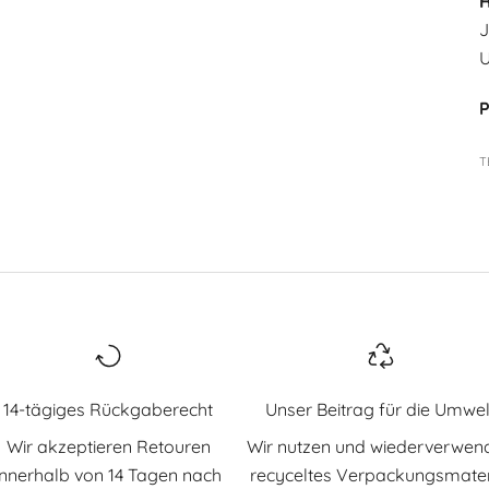
H
J
U
P
T
14-tägiges Rückgaberecht
Unser Beitrag für die Umwel
Wir akzeptieren Retouren
Wir nutzen und wiederverwen
innerhalb von 14 Tagen nach
recyceltes Verpackungsmater