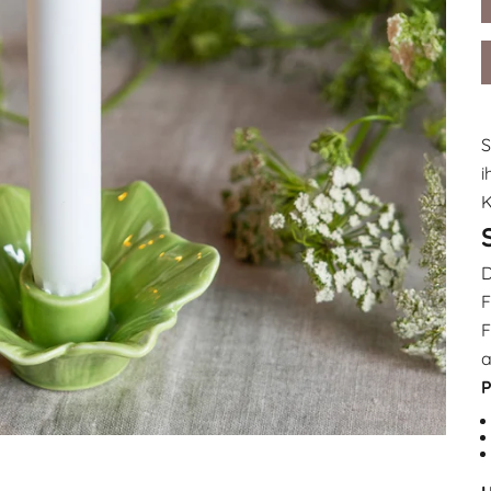
S
i
K
D
F
F
a
P