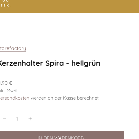
00
:
SEK.
torefactory
Kerzenhalter Spira - hellgrün
ngebot
1,90 €
nkl. MwSt.
ersandkosten
werden an der Kasse berechnet
nzahl verringern
Anzahl verringern
IN DEN WARENKORB