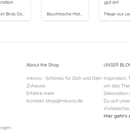
gut an!
freundlich
Kontakt. W
Bauchtasche Mateo - beige
Fliege aus Leder - braun
Ring Bella - 
sicherlich w
in diesem 
bestellen.
About the Shop
UNSER BLO
mkono - Schönes für Dich und Dein
Inspiration,
Zuhause.
um das Them
Erfahre mehr
Dekoration 
Kontakt:
shop@mkono.de
Du auf unse
Vorbeischaue
Hier geht'
ungen