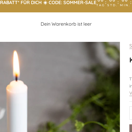
00
00
00
RABATT* FÜR DICH ☀️ CODE: SOMMER-SALE
:
:
TAG
STD.
MIN.
Dein Warenkorb ist leer
S
A
1
i
V
A