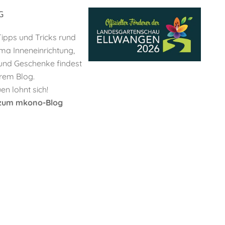
G
 Tipps und Tricks rund
a Inneneinrichtung,
und Geschenke findest
rem Blog.
n lohnt sich!
s zum mkono-Blog