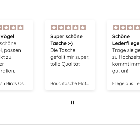
r schöne
Schöne
Sehr schön
e :-)
Lederfliege
Ring, tolle
Tasche
Trage sie gerne
Verarbeitun
lt mir super,
zu Hochzeiten,
unkomplizie
 Qualität.
kommt immer
Bestellung 
gut an!
freundlich
Kontakt. W
Bauchtasche Mateo - beige
Fliege aus Leder - braun
Ring Bella - 
sicherlich w
in diesem 
bestellen.