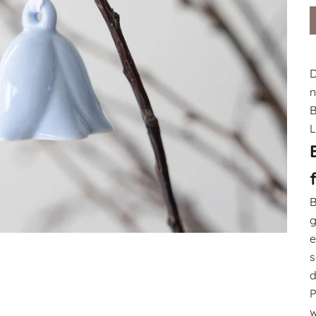
D
n
B
L
B
g
e
s
d
P
w