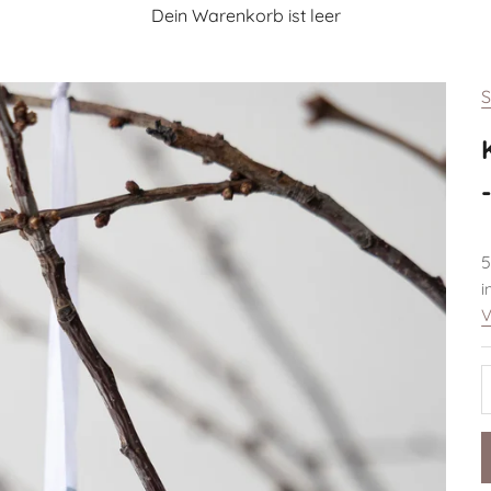
Dein Warenkorb ist leer
S
A
5
i
V
A