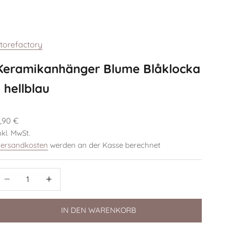
torefactory
Keramikanhänger Blume Blåklocka
- hellblau
ngebot
,90 €
nkl. MwSt.
ersandkosten
werden an der Kasse berechnet
nzahl verringern
Anzahl verringern
IN DEN WARENKORB