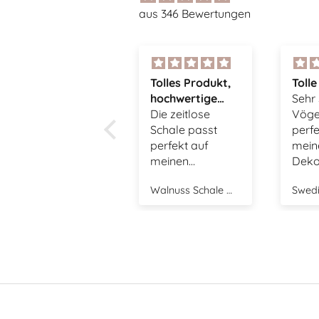
aus 346 Bewertungen
Tolles Produkt,
Tolle Vögel
Supe
hochwertige
Sehr schöne
Tasch
Verarbeitung,
Die zeitlose
Vögel, passen
Die 
super
Schale passt
perfekt zu
gefäl
Onlineshop
perfekt auf
meiner
tolle
meinen
Dekoration.
Couchtisch und
Walnuss Schale mit Deckel - shiny mole
Swedish Birds Osterdekoration 2er Set - mole dot
ist stets gefüllt
mit kleinen
Leckereien.