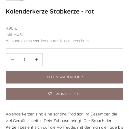
Kalenderkerze Stabkerze - rot
Angebot
4,90 €
inkl. MwSt.
Versandkosten
werden an der Kasse berechnet
Anzahl verringern
Anzahl verringern
IN DEN WARENKORB
WUNSCHLISTE
Kalenderkerzen sind eine schöne Tradition im Dezember, die
viel Gemütlichkeit in Dein Zuhause bringt. Der Brauch der
Kerzen bezieht sich auf die Vorfreude, mit der man die Tage bis