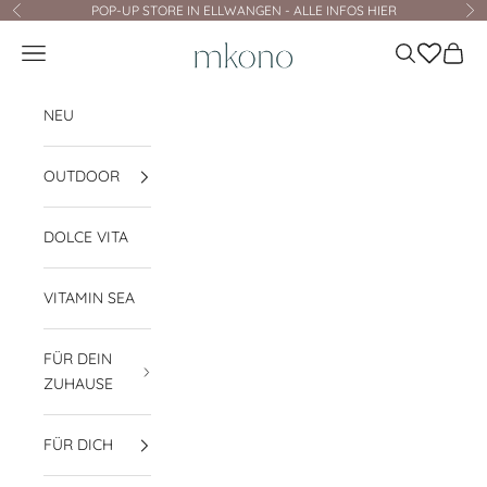
Zum Inhalt springen
POP-UP STORE IN ELLWANGEN - ALLE INFOS HIER
Zurück
Vo
mkono
Navigationsmenü öffnen
Suche öffnen
Waren
NEU
OUTDOOR
DOLCE VITA
VITAMIN SEA
FÜR DEIN
ZUHAUSE
FÜR DICH