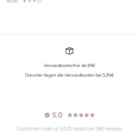
TEILEN
Versandkostenfrei ab 89€
Darunter liegen die Versandkosten bei 5,95€
Gehe zu Element 1
Gehe zu Element 2
Gehe zu Element 3
Gehe zu Element 4
5.0
Customers rate us 5.0/5 based on 346 reviews.