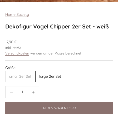
Gehe zu Element 1
Gehe zu Element 2
Gehe zu Element 3
Home Society
Dekofigur Vogel Chipper 2er Set - weiß
Angebot
17,90 €
inkl. MwSt.
Versandkosten
werden an der Kasse berechnet
Größe:
small 2er Set
large 2er Set
Anzahl verringern
Anzahl verringern
IN DEN WARENKORB