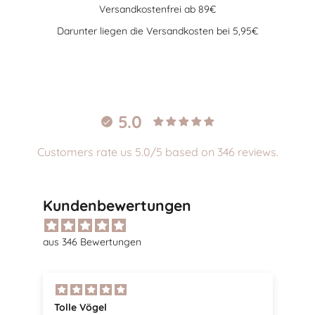
Versandkostenfrei ab 89€
Darunter liegen die Versandkosten bei 5,95€
Gehe zu Element 1
Gehe zu Element 2
Gehe zu Element 3
Gehe zu Element 4
5.0
Customers rate us 5.0/5 based on 346 reviews.
Kundenbewertungen
aus 346 Bewertungen
Tolle Vögel