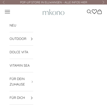
Zum Inhalt springen
POP-UP STORE IN ELLWANGEN - ALLE INFOS HIER
Zurück
Vo
mkono
Navigationsmenü öffnen
Suche öffnen
Waren
NEU
OUTDOOR
DOLCE VITA
VITAMIN SEA
FÜR DEIN
ZUHAUSE
FÜR DICH