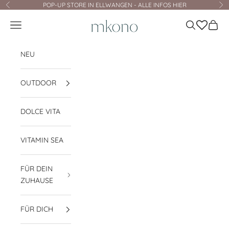
Zum Inhalt springen
POP-UP STORE IN ELLWANGEN - ALLE INFOS HIER
Zurück
Vo
mkono
Navigationsmenü öffnen
Suche öffnen
Waren
NEU
OUTDOOR
DOLCE VITA
VITAMIN SEA
FÜR DEIN
ZUHAUSE
FÜR DICH