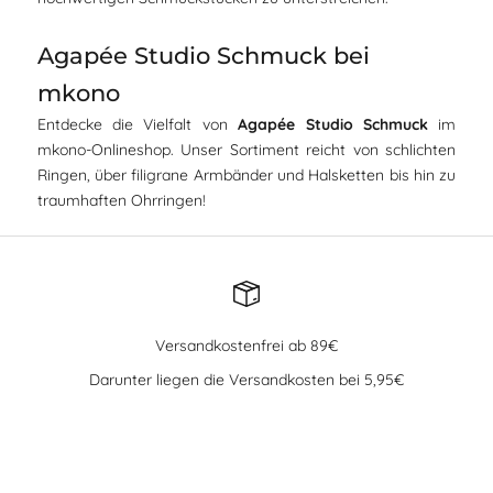
Agapée Studio Schmuck bei
mkono
Entdecke die Vielfalt von
Agapée Studio Schmuck
im
mkono-Onlineshop. Unser Sortiment reicht von schlichten
Ringen, über filigrane Armbänder und Halsketten bis hin zu
traumhaften Ohrringen!
Versandkostenfrei ab 89€
Darunter liegen die Versandkosten bei 5,95€
Gehe zu Element 1
Gehe zu Element 2
Gehe zu Element 3
Gehe zu Element 4